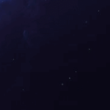
。产品广泛应用于风电、水电、核电、火电等发电企业、各
石油、矿山、冶金、化工、机械、电子等众多领域。产品以
的科技化与智能化获得用户的充分肯定与青睐；认真、完
得用户的长期信任与支持。
保持奋进的信念与不懈的努力，不断提高产品品质，提升产品
为千千万万个用户提供更加科技便捷的产品与服务，让我们
引领发展，科技让测试更简单。