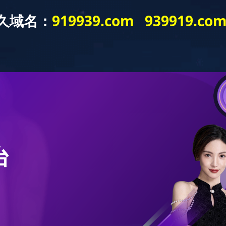
首页
公司概况
产品中心
成功案例
公司概况