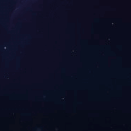
导航
od体育·在线（中国）官方
河北省保定市高新区锦绣街658
关于我们
博翰商务B座
产品中心
0312-3288113 （田经理）
0312-3187073
案例中心
www.nkphc.com
bdlxdz@163.com
力兴服务