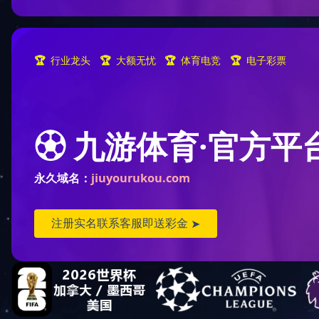
仪器常问题分析处理
2022-03-04