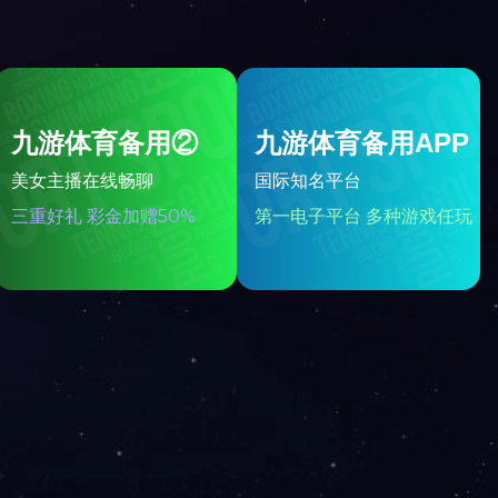
网站
留言
号
留下您的联系方式我们会尽快安排
客服与您取得联系。