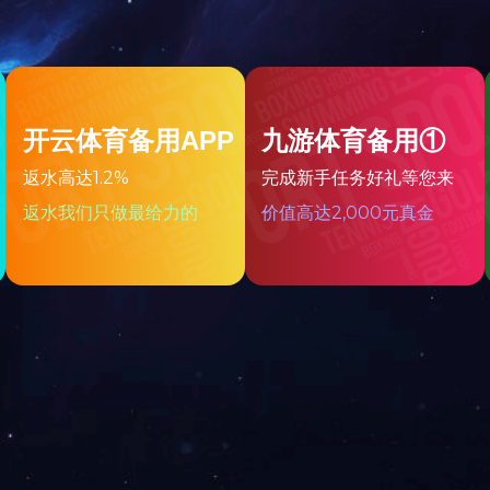
导航
od体育·在线（中国）官方
河北省保定市高新区锦绣街658
关于我们
博翰商务B座
产品中心
0312-3288113 （田经理）
0312-3187073
案例中心
www.nkphc.com
bdlxdz@163.com
力兴服务
新闻动态