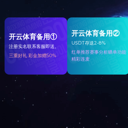
集研发、生产、销售、服务于一体，经
营范围主要是电力系统检测、测量、计
量仪器、仪表；电力设备监测装置、高
低压电器设备及装置、电力电子设备和
系统软件的开发、生产、销售